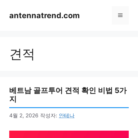
컨
텐
antennatrend.com
메
츠
로
뉴
건
너
견적
뛰
기
베트남 골프투어 견적 확인 비법 5가
지
4월 2, 2026
작성자:
안테나