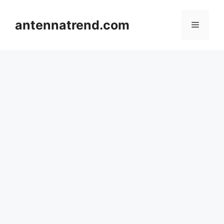
컨
텐
antennatrend.com
메
츠
로
뉴
건
너
뛰
기