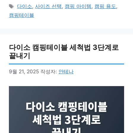
테
태
다이소
,
사이즈 선택
,
캠핑 아이템
,
캠핑 용도
,
고
그
캠핑테이블
리
다이소 캠핑테이블 세척법 3단계로
끝내기
9월 21, 2025
작성자:
안테나