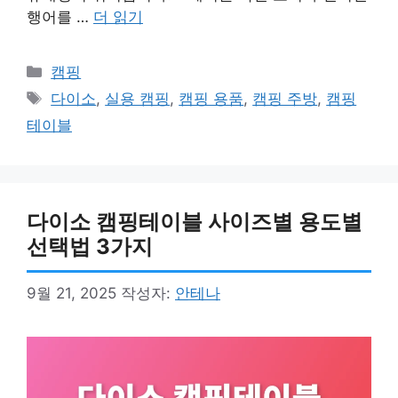
행어를 …
더 읽기
카
캠핑
테
태
다이소
,
실용 캠핑
,
캠핑 용품
,
캠핑 주방
,
캠핑
고
그
테이블
리
다이소 캠핑테이블 사이즈별 용도별
선택법 3가지
9월 21, 2025
작성자:
안테나