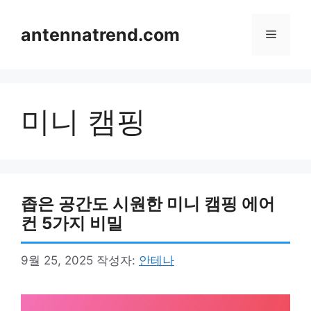
컨
텐
antennatrend.com
메
츠
로
뉴
건
너
미니 캠핑
뛰
기
좁은 공간도 시원한 미니 캠핑 에어
컨 5가지 비밀
9월 25, 2025
작성자:
안테나