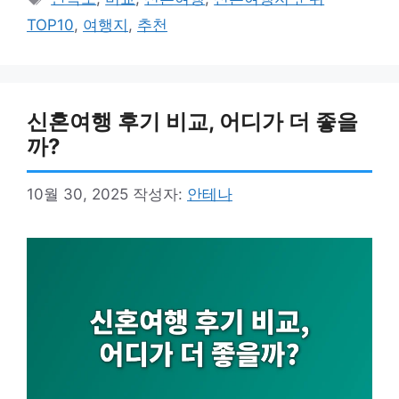
고
그
TOP10
,
여행지
,
추천
리
신혼여행 후기 비교, 어디가 더 좋을
까?
10월 30, 2025
작성자:
안테나