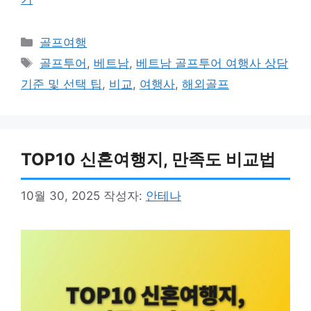
카
골프여행
테
태
골프투어
,
베트남
,
베트남 골프투어 여행사 상담
고
그
기준 및 선택 팁
,
비교
,
여행사
,
해외골프
리
TOP10 신혼여행지, 만족도 비교법
10월 30, 2025
작성자:
안테나