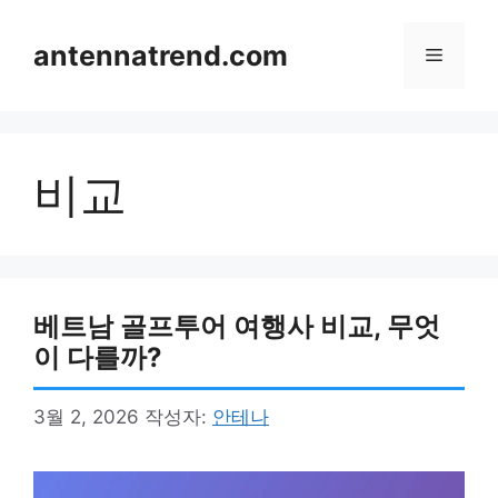
컨
텐
antennatrend.com
메
츠
로
뉴
건
너
비교
뛰
기
베트남 골프투어 여행사 비교, 무엇
이 다를까?
3월 2, 2026
작성자:
안테나