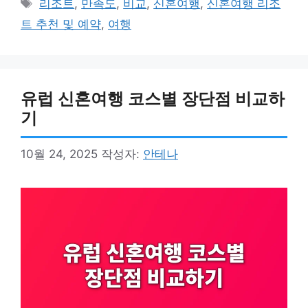
태
리조트
,
만족도
,
비교
,
신혼여행
,
신혼여행 리조
고
그
트 추천 및 예약
,
여행
리
유럽 신혼여행 코스별 장단점 비교하
기
10월 24, 2025
작성자:
안테나