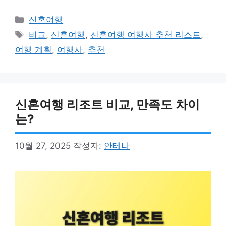
카
신혼여행
테
태
비교
,
신혼여행
,
신혼여행 여행사 추천 리스트
,
고
그
여행 계획
,
여행사
,
추천
리
신혼여행 리조트 비교, 만족도 차이
는?
10월 27, 2025
작성자:
안테나