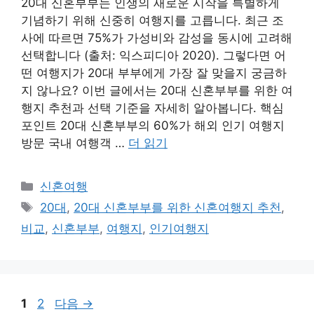
20대 신혼부부는 인생의 새로운 시작을 특별하게
기념하기 위해 신중히 여행지를 고릅니다. 최근 조
사에 따르면 75%가 가성비와 감성을 동시에 고려해
선택합니다 (출처: 익스피디아 2020). 그렇다면 어
떤 여행지가 20대 부부에게 가장 잘 맞을지 궁금하
지 않나요? 이번 글에서는 20대 신혼부부를 위한 여
행지 추천과 선택 기준을 자세히 알아봅니다. 핵심
포인트 20대 신혼부부의 60%가 해외 인기 여행지
방문 국내 여행객 …
더 읽기
카
신혼여행
테
태
20대
,
20대 신혼부부를 위한 신혼여행지 추천
,
고
그
비교
,
신혼부부
,
여행지
,
인기여행지
리
페
페
1
2
다음
→