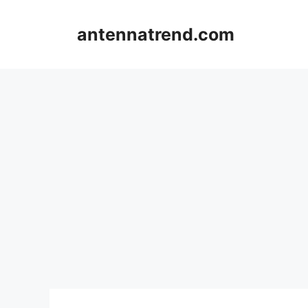
컨
텐
antennatrend.com
츠
로
건
너
뛰
기