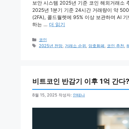
보안 시스템 2025년 기준 코인 해외거래소 
2025년 1분기 기준 24시간 거래량이 약 5
(2FA), 콜드월렛에 95% 이상 보관하며 A
하는 …
더 읽기
카
코인
테
태
2025년 전망
,
거래소 순위
,
암호화폐
,
코인 추천
,
고
그
리
비트코인 반감기 이후 1억 간다
8월 15, 2025
작성자:
안테나