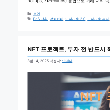
Rollups, ZK-Rollups) 통합으로 거래 처리 
카
코인
테
태
PoS 전환
,
암호화폐
,
이더리움 2.0
,
이더리움 투자
고
그
리
NFT 프로젝트, 투자 전 반드시
8월 14, 2025
작성자:
안테나