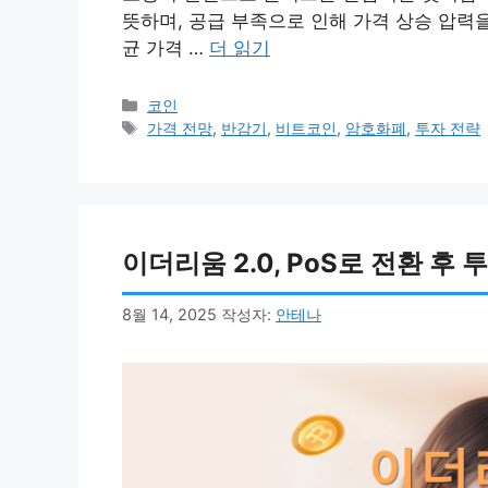
뜻하며, 공급 부족으로 인해 가격 상승 압력을
균 가격 …
더 읽기
카
코인
테
태
가격 전망
,
반감기
,
비트코인
,
암호화폐
,
투자 전략
고
그
리
이더리움 2.0, PoS로 전환 후
8월 14, 2025
작성자:
안테나