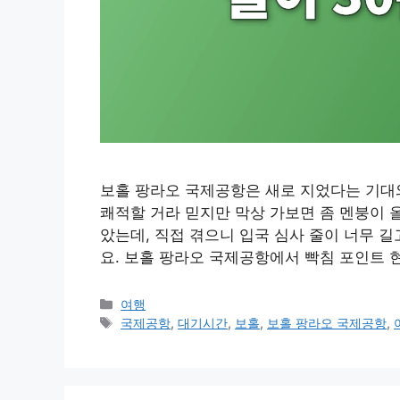
보홀 팡라오 국제공항은 새로 지었다는 기대와
쾌적할 거라 믿지만 막상 가보면 좀 멘붕이 올
았는데, 직접 겪으니 입국 심사 줄이 너무 
요. 보홀 팡라오 국제공항에서 빡침 포인트 
카
여행
테
태
국제공항
,
대기시간
,
보홀
,
보홀 팡라오 국제공항
,
고
그
리