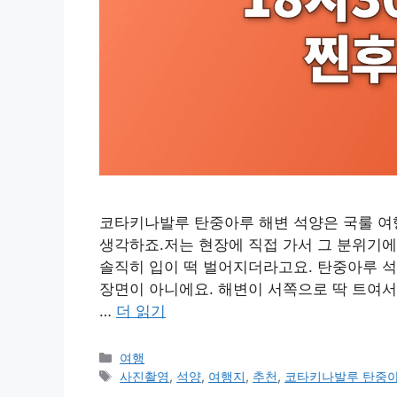
코타키나발루 탄중아루 해변 석양은 국룰 여행
생각하죠.저는 현장에 직접 가서 그 분위기에
솔직히 입이 떡 벌어지더라고요. 탄중아루 석
장면이 아니에요. 해변이 서쪽으로 딱 트여서
…
더 읽기
카
여행
테
태
사진촬영
,
석양
,
여행지
,
추천
,
코타키나발루 탄중아
고
그