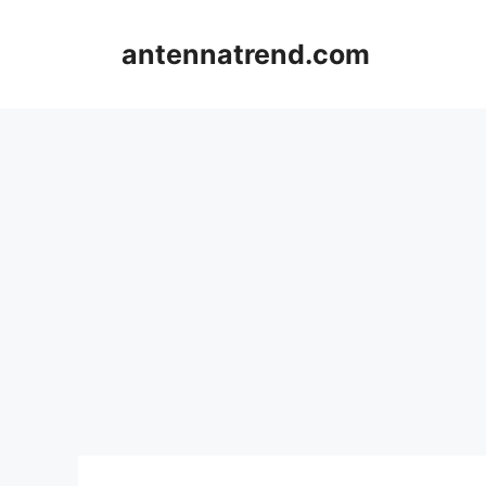
컨
텐
antennatrend.com
츠
로
건
너
뛰
기