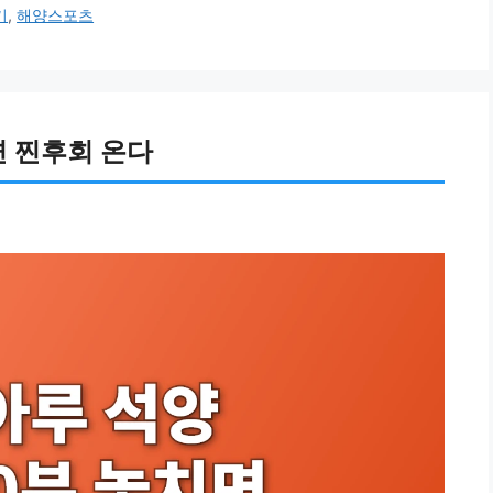
기
,
해양스포츠
면 찐후회 온다