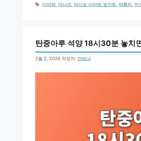
테
태
다이빙
,
마나도
,
마나도 다이빙 포인트
,
여행지
,
인
고
그
리
탄중아루 석양 18시30분 놓치
2월 2, 2026
작성자:
안테나