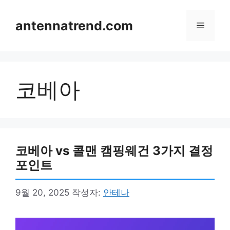
컨
텐
antennatrend.com
메
츠
로
뉴
건
너
코베아
뛰
기
코베아 vs 콜맨 캠핑웨건 3가지 결정
포인트
9월 20, 2025
작성자:
안테나