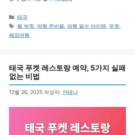
카
태국
테
태
물 부족
,
여행 준비물
,
여행 필수 아이템
,
푸켓
,
고
그
해외여행
리
태국 푸켓 레스토랑 예약, 5가지 실패
없는 비법
12월 26, 2025
작성자:
안테나