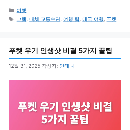
카
여행
테
태
그랩
,
대체 교통수단
,
여행 팁
,
태국 여행
,
푸켓
고
그
리
푸켓 우기 인생샷 비결 5가지 꿀팁
12월 31, 2025
작성자:
안테나