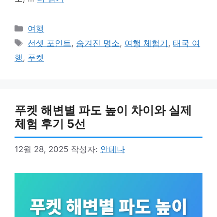
카
여행
테
태
선셋 포인트
,
숨겨진 명소
,
여행 체험기
,
태국 여
고
그
행
,
푸켓
리
푸켓 해변별 파도 높이 차이와 실제
체험 후기 5선
12월 28, 2025
작성자:
안테나