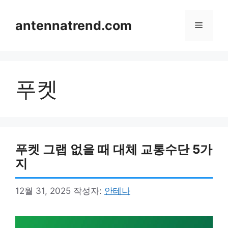
컨
텐
antennatrend.com
메
츠
로
뉴
건
너
푸켓
뛰
기
푸켓 그랩 없을 때 대체 교통수단 5가
지
12월 31, 2025
작성자:
안테나