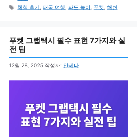
테
태
체험 후기
,
태국 여행
,
파도 높이
,
푸켓
,
해변
고
그
리
푸켓 그랩택시 필수 표현 7가지와 실
전 팁
12월 28, 2025
작성자:
안테나